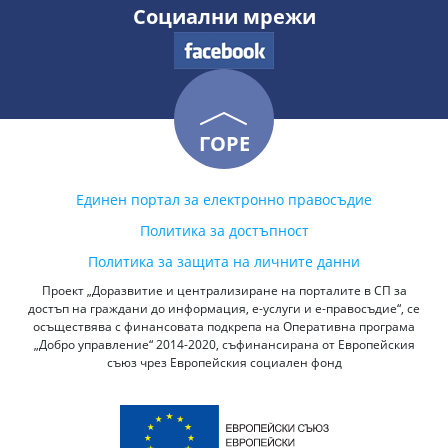
Социални мрежи
ГОРЕ
Единен портал за електронно правосъдие
Политика за достъпност
Политика за защита на личните данни
Проект „Доразвитие и централизиране на порталите в СП за
достъп на граждани до информация, е-услуги и е-правосъдие“, се
осъществява с финансовата подкрепа на Оперативна програма
„Добро управление“ 2014-2020, съфинансирана от Европейския
съюз чрез Европейския социален фонд