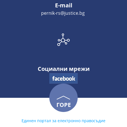
E-mail
pernik-rs@justice.bg
Социални мрежи
ГОРЕ
Единен портал за електронно правосъдие