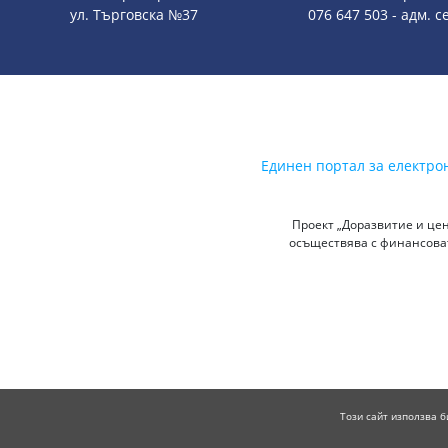
ул. Търговска №37
076 647 503 - адм. 
Единен портал за електро
Проект „Доразвитие и цен
осъществява с финансоват
Този сайт използва б