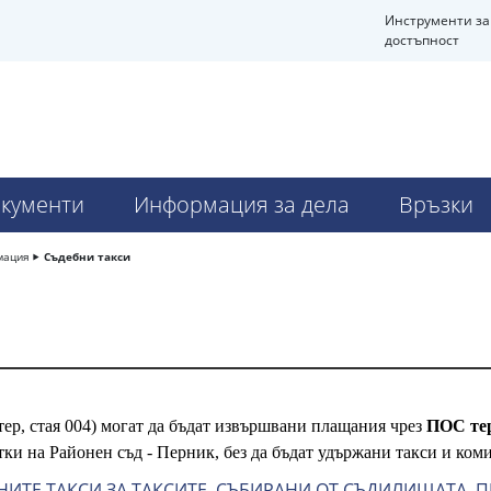
Инструменти за
достъпност
кументи
Информация за дела
Връзки
мация
Съдебни такси
тер, стая 004) могат да бъдат извършвани плащания чрез
ПОС те
тки на Районен съд - Перник, без да бъдат удържани такси и ком
НИТЕ ТАКСИ ЗА ТАКСИТЕ, СЪБИРАНИ ОТ СЪДИЛИЩАТА, 