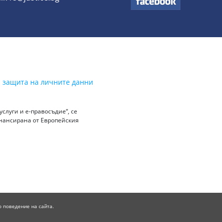
а защита на личните данни
слуги и е-правосъдие“, се
инансирана от Европейския
о поведение на сайта.