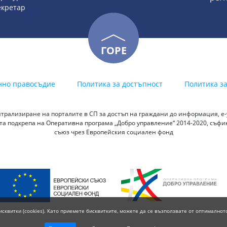
секретар
ГОРЕ
нно правосъдие
Политика за достъпност
Политика з
трализиране на порталите в СП за достъп на граждани до информация, е-у
а подкрепа на Оперативна програма „Добро управление“ 2014-2020, съф
съюз чрез Европейския социален фонд
исквитки (cookies). Като приемете бисквитките, можете да се възползвате от оптималнот